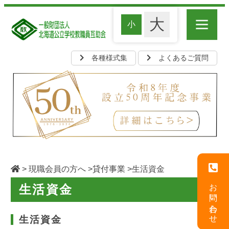
各種様式集
よくあるご質問
>
現職会員の方へ
>
貸付事業
>生活資金
お問い合わせ
生活資金
生活資金